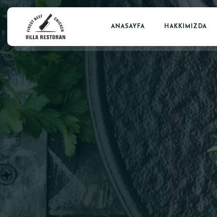
ANASAYFA
HAKKIMIZDA