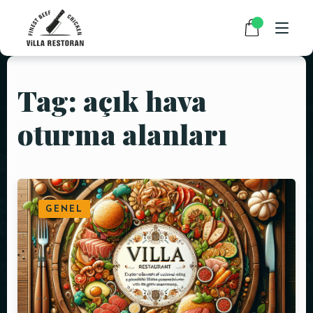
Tag: açık hava
ANASAYFA
oturma alanları
HAKKIMIZDA
RESTAURANT MENÜMÜZ
PAKET SERVİS
GENEL
HABERLER
İLETIŞIM