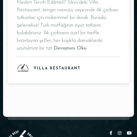
Neden Tercih Edilmeli? Silivri’deki Villa
Restaurant, zengin menüsü sayesinde ilik çorbası
Saat
tutkunları için mükemmel bir durak. Burada,
geleneksel Türk mutfağının eşsiz tatlarını
bulabilirsiniz. İlik çorbasını özel bir tarifle
hazırlayan şefler, her kaşıkta damaklarda
unutulmaz bir tat
Devamını Oku
VILLA RESTAURANT
REZERVE ET