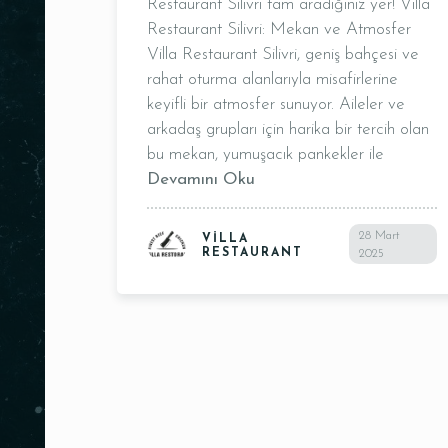
Restaurant Silivri tam aradığınız yer! Villa
Restaurant Silivri: Mekan ve Atmosfer
Villa Restaurant Silivri, geniş bahçesi ve
rahat oturma alanlarıyla misafirlerine
keyifli bir atmosfer sunuyor. Aileler ve
arkadaş grupları için harika bir tercih olan
bu mekan, yumuşacık pankekler ile
Devamını Oku
Kişi Sayısı
28 Mart
VILLA
RESTAURANT
2025