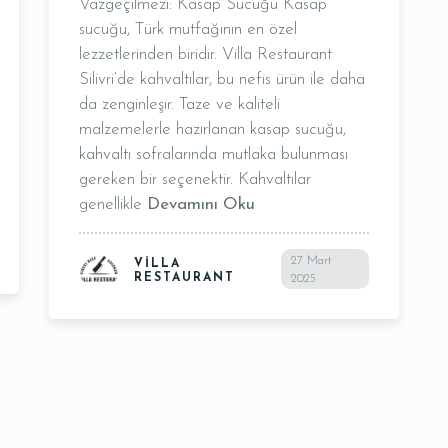
Vazgeçilmezi: Kasap Sucuğu Kasap
Masa Rezervasyonu
sucuğu, Türk mutfağının en özel
lezzetlerinden biridir. Villa Restaurant
Silivri’de kahvaltılar, bu nefis ürün ile daha
da zenginleşir. Taze ve kaliteli
malzemelerle hazırlanan kasap sucuğu,
kahvaltı sofralarında mutlaka bulunması
gereken bir seçenektir. Kahvaltılar
genellikle
Devamını Oku
Saat
27 Mart
VILLA
RESTAURANT
2025
REZERVE ET