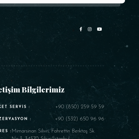
etişim Bilgilerimiz
+90 (850) 259 59 59
KET SERVIS :
+90 (532) 650 96 96
ZERVASYON :
Mimarsinan Silivri, Fahrettin Berktaş Sk.
RES :
No:3, 34570 Silivri/İstanbul