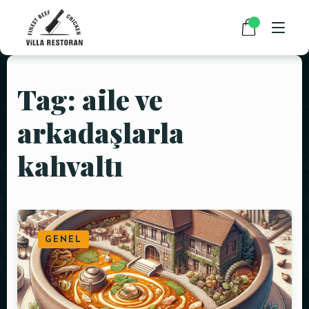
Tag: aile ve
ANASAYFA
arkadaşlarla
HAKKIMIZDA
kahvaltı
RESTAURANT MENÜMÜZ
PAKET SERVİS
HABERLER
GENEL
İLETIŞIM