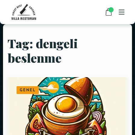
Tag: dengeli
ANASAYFA
beslenme
HAKKIMIZDA
RESTAURANT MENÜMÜZ
PAKET SERVİS
GENEL
HABERLER
İLETIŞIM