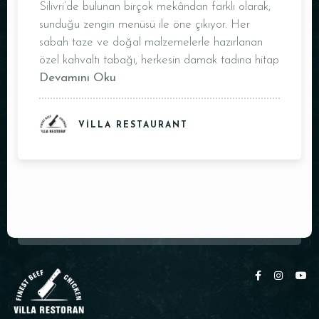
Silivri’de bulunan birçok mekândan farklı olarak,
Saat
sunduğu zengin menüsü ile öne çıkıyor. Her
sabah taze ve doğal malzemelerle hazırlanan
özel kahvaltı tabağı, herkesin damak tadına hitap
Devamını Oku
VILLA RESTAURANT
REZERVE ET