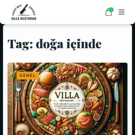
Tag: doğa içinde
ANASAYFA
HAKKIMIZDA
RESTAURANT MENÜMÜZ
GENEL
PAKET SERVİS
HABERLER
İLETIŞIM