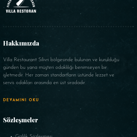
Saat
Hakkımızda
Villa Restaurant Silivri bölgesinde bulunan ve kurulduğu
günden bu yana müşteri odaklılığı benimseyen bir
işletmedir. Her zaman standartların üstünde lezzet ve
servis odakları arasında en üst sıradadır.
REZERVE ET
DEVAMINI OKU
Sözleşmeler
Gizlilik Sözleşmesi