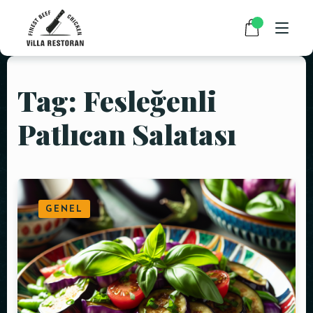
Tag: Fesleğenli
ANASAYFA
Patlıcan Salatası
HAKKIMIZDA
RESTAURANT MENÜMÜZ
PAKET SERVİS
GENEL
HABERLER
İLETIŞIM