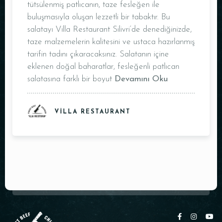
tütsülenmiş patlıcanın, taze fesleğen ile
buluşmasıyla oluşan lezzetli bir tabaktır. Bu
Masa Rezervasyonu
salatayı Villa Restaurant Silivri’de denediğinizde,
taze malzemelerin kalitesini ve ustaca hazırlanmış
tarifin tadını çıkaracaksınız. Salatanın içine
eklenen doğal baharatlar, fesleğenli patlıcan
salatasına farklı bir boyut
Devamını Oku
VILLA RESTAURANT
Kişi Sayısı