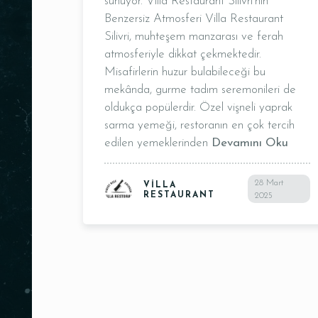
sunuyor. Villa Restaurant Silivri’nin
Benzersiz Atmosferi Villa Restaurant
Silivri, muhteşem manzarası ve ferah
atmosferiyle dikkat çekmektedir.
Misafirlerin huzur bulabileceği bu
mekânda, gurme tadım seremonileri de
oldukça popülerdir. Özel vişneli yaprak
sarma yemeği, restoranın en çok tercih
edilen yemeklerinden
Devamını Oku
Kişi Sayısı
28 Mart
VILLA
RESTAURANT
2025