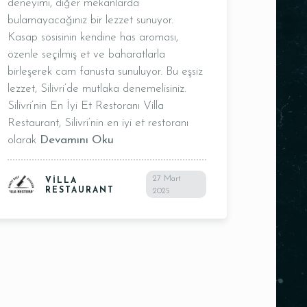
deneyimi, diğer mekanlarda
bulamayacağınız bir lezzet sunuyor.
Kasap sosisinin kendine has aroması,
özenle seçilmiş et ve baharatlarla
birleşerek cam fanusta sunuluyor. Bu eşsiz
lezzet, Silivri’de mutlaka denemelisiniz.
Silivri’nin En İyi Et Restoranı Villa
Restaurant, Silivri’nin en iyi et restoranı
olarak
Devamını Oku
27 Mart
VILLA
RESTAURANT
2025