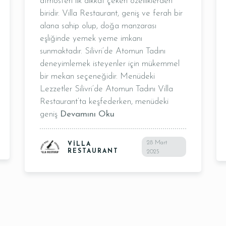
atmosferi ilk dikkat çeken özelliklerden
Masa Rezervasyonu
biridir. Villa Restaurant, geniş ve ferah bir
alana sahip olup, doğa manzarası
eşliğinde yemek yeme imkanı
sunmaktadır. Silivri’de Atomun Tadını
deneyimlemek isteyenler için mükemmel
bir mekan seçeneğidir. Menüdeki
Lezzetler Silivri’de Atomun Tadını Villa
Restaurant’ta keşfederken, menüdeki
Saat
geniş
Devamını Oku
28 Mart
VILLA
RESTAURANT
2025