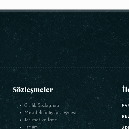
REZERVE ET
Sözleşmeler
İl
Gizlilik Sözleşmesi
PA
Mesafeli Satış Sözleşmesi
RE
Teslimat ve İade
İletişim
AD