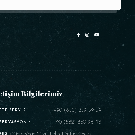
etişim Bilgilerimiz
+90 (850) 259 59 59
KET SERVIS :
+90 (532) 650 96 96
ZERVASYON :
Mimarsinan Silivri, Fahrettin Berktaş Sk.
RES :