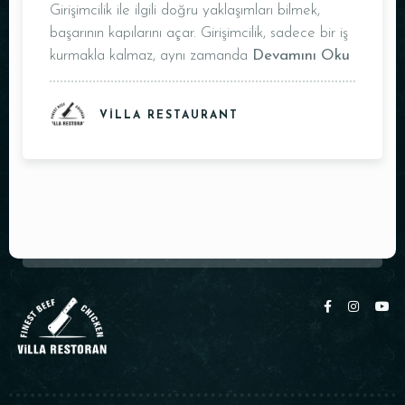
Masa Rezervasyonu
Girişimcilik ile ilgili doğru yaklaşımları bilmek,
başarının kapılarını açar. Girişimcilik, sadece bir iş
kurmakla kalmaz, aynı zamanda
Devamını Oku
VILLA RESTAURANT
Kişi Sayısı
Saat