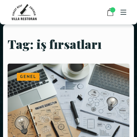
Tag: iş fırsatları
ANASAYFA
HAKKIMIZDA
RESTAURANT MENÜMÜZ
GENEL
PAKET SERVİS
HABERLER
İLETIŞIM