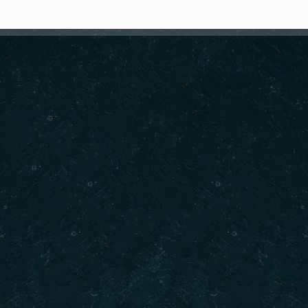
REZERVE ET
Sözleşmeler
İl
Gizlilik Sözleşmesi
PAK
Mesafeli Satış Sözleşmesi
REZ
Teslimat ve İade
İletişim
ADR