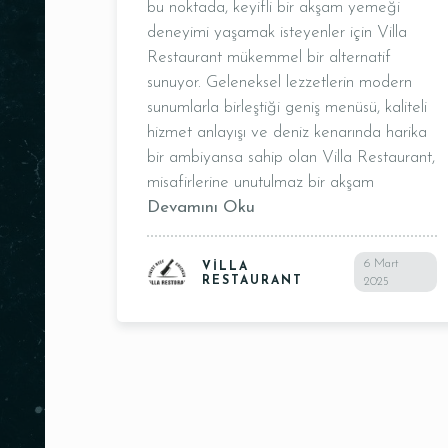
bu noktada, keyifli bir akşam yemeği
deneyimi yaşamak isteyenler için Villa
Restaurant mükemmel bir alternatif
sunuyor. Geleneksel lezzetlerin modern
sunumlarla birleştiği geniş menüsü, kaliteli
hizmet anlayışı ve deniz kenarında harika
bir ambiyansa sahip olan Villa Restaurant,
misafirlerine unutulmaz bir akşam
Devamını Oku
Kişi Sayısı
6 Mart
VILLA
RESTAURANT
2025