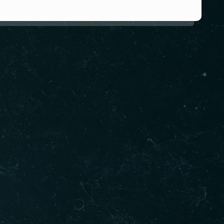
etişim Bilgilerimiz
+90 (850) 259 59 59
ET SERVIS :
+90 (532) 650 96 96
ERVASYON :
Mimarsinan Silivri, Fahrettin Berktaş Sk.
ES :
No:3, 34570 Silivri/İstanbul