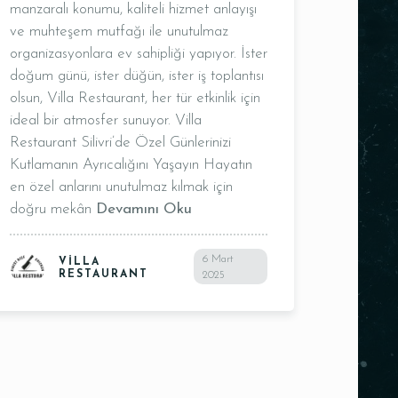
manzaralı konumu, kaliteli hizmet anlayışı
ve muhteşem mutfağı ile unutulmaz
organizasyonlara ev sahipliği yapıyor. İster
doğum günü, ister düğün, ister iş toplantısı
olsun, Villa Restaurant, her tür etkinlik için
ideal bir atmosfer sunuyor. Villa
Restaurant Silivri’de Özel Günlerinizi
Kutlamanın Ayrıcalığını Yaşayın Hayatın
en özel anlarını unutulmaz kılmak için
doğru mekân
Devamını Oku
6 Mart
VILLA
RESTAURANT
2025