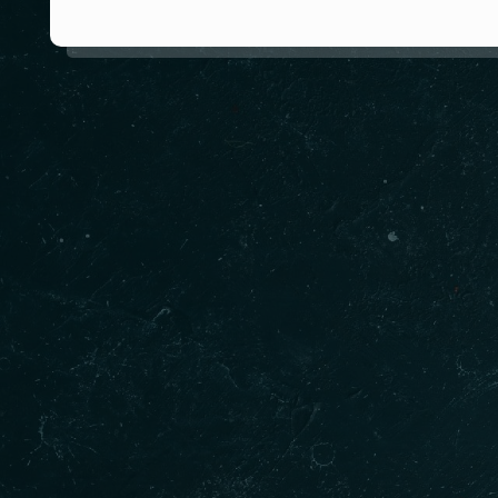
Hakkımızda
Villa Restaurant Silivri bölgesinde bulunan ve
kurulduğu günden bu yana müşteri odaklılığı
benimseyen bir işletmedir. Her zaman
standartların üstünde lezzet ve servis odakları
arasında en üst sıradadır.
DEVAMINI OKU