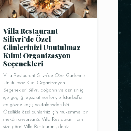
Villa Restaurant
Silivri’de Özel
Günlerinizi Unutulmaz
Kılın! Organizasyon
Seçenekleri
Villa Restaurant Silivri’de Özel Günlerinizi
Unutulmaz Kılın! Organizasyon
Seçenekleri Silivri, doğanın ve denizin iç
içe geçtiği eşsiz atmosferiyle İstanbul’un
en gözde kaçış noktalarından biri.
Özellikle özel günleriniz için mükemmel bir
mekân arıyorsanız, Villa Restaurant tam
size göre! Villa Restaurant, deniz