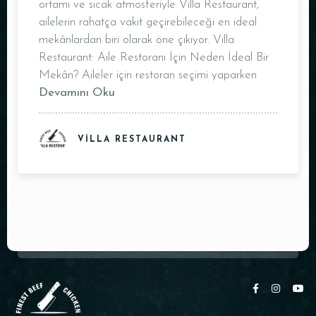
ortamı ve sıcak atmosferiyle Villa Restaurant,
Saat
ailelerin rahatça vakit geçirebileceği en ideal
mekânlardan biri olarak öne çıkıyor. Villa
Restaurant: Aile Restoranı İçin Neden İdeal Bir
Mekân? Aileler için restoran seçimi yaparken
Devamını Oku
VILLA RESTAURANT
REZERVE ET