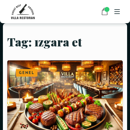
Tag: ızgara et
ANASAYFA
HAKKIMIZDA
RESTAURANT MENÜMÜZ
GENEL
PAKET SERVİS
HABERLER
İLETIŞIM