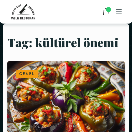
Tag: kültürel önemi
ANASAYFA
HAKKIMIZDA
RESTAURANT MENÜMÜZ
GENEL
PAKET SERVİS
HABERLER
İLETIŞIM