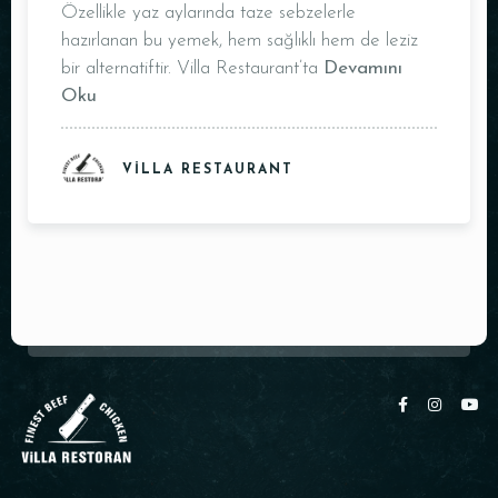
Özellikle yaz aylarında taze sebzelerle
Masa Rezervasyonu
hazırlanan bu yemek, hem sağlıklı hem de leziz
bir alternatiftir. Villa Restaurant’ta
Devamını
Oku
VILLA RESTAURANT
Kişi Sayısı