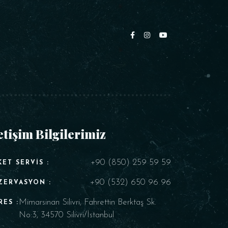
etişim Bilgilerimiz
+90 (850) 259 59 59
KET SERVIS :
+90 (532) 650 96 96
ZERVASYON :
Mimarsinan Silivri, Fahrettin Berktaş Sk.
RES :
No:3, 34570 Silivri/İstanbul