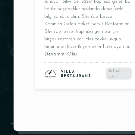
sunuyor. Silivri’de lezzet kapınıza gelen bu
harika seçenekler hakkında daha fazla
bilgi sahibi olalım. Silivri’de Lezzet
Kapınıza Gelen Paket Servis Restoranları
Silivri’de lezzet kapınıza gelmesi için
birçok restoran var. Her zevke uygun
birbirinden lezzetli yemekler hazırlayan bu
Devamını Oku
Kişi Sayısı
16 Mart
VILLA
RESTAURANT
2025