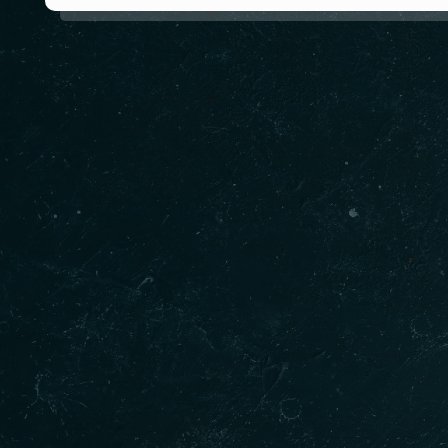
Hakkımızda
Villa Restaurant Silivri bölgesinde bulunan ve
kurulduğu günden bu yana müşteri odaklılığı
benimseyen bir işletmedir. Her zaman
standartların üstünde lezzet ve servis odakları
arasında en üst sıradadır.
DEVAMINI OKU