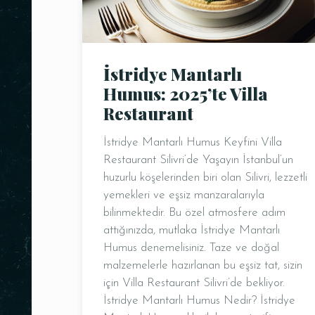
İstridye Mantarlı
Humus: 2025’te Villa
Restaurant
İstridye Mantarlı Humus Keyfini Villa
Restaurant Silivri’de Yaşayın İstanbul’un
huzurlu köşelerinden biri olan Silivri, lezzetli
yemekleri ve eşsiz manzaralarıyla
bilinmektedir. Bu özel atmosfere adım
attığınızda, mutlaka İstridye Mantarlı
Humus denemelisiniz. Taze ve doğal
malzemelerle hazırlanan bu eşsiz tat, sizin
için Villa Restaurant Silivri’de bekliyor.
İstridye Mantarlı Humus Nedir? İstridye