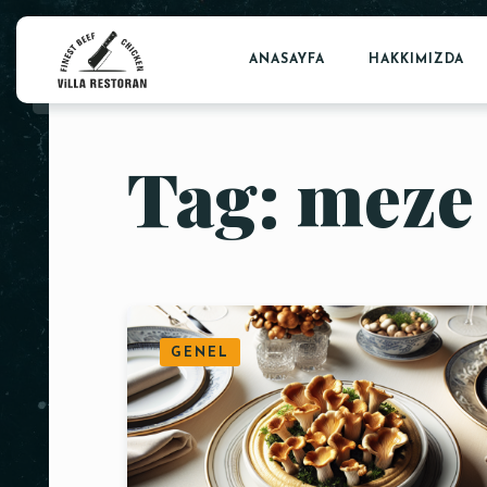
ANASAYFA
HAKKIMIZDA
Tag: meze 
GENEL