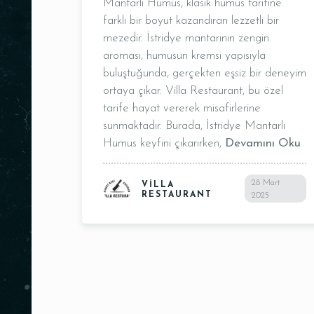
Mantarlı Humus, klasik humus tarifine
farklı bir boyut kazandıran lezzetli bir
mezedir. İstridye mantarının zengin
aroması, humusun kremsi yapısıyla
buluştuğunda, gerçekten eşsiz bir deneyim
ortaya çıkar. Villa Restaurant, bu özel
tarife hayat vererek misafirlerine
sunmaktadır. Burada, İstridye Mantarlı
Humus keyfini çıkarırken,
Devamını Oku
Kişi Sayısı
28 Mart
VILLA
RESTAURANT
2025