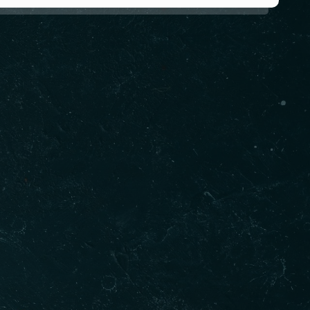
etişim Bilgilerimiz
+90 (850) 259 59 59
ET SERVIS :
+90 (532) 650 96 96
ERVASYON :
Mimarsinan Silivri, Fahrettin Berktaş Sk.
ES :
No:3, 34570 Silivri/İstanbul