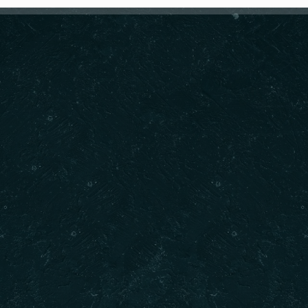
Sözleşmeler
İl
Gizlilik Sözleşmesi
PAK
Mesafeli Satış Sözleşmesi
REZ
Teslimat ve İade
İletişim
ADR