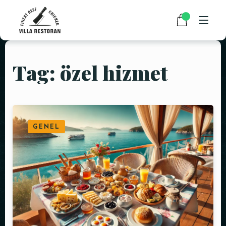
Tag: özel hizmet
ANASAYFA
HAKKIMIZDA
RESTAURANT MENÜMÜZ
GENEL
PAKET SERVİS
HABERLER
İLETIŞIM