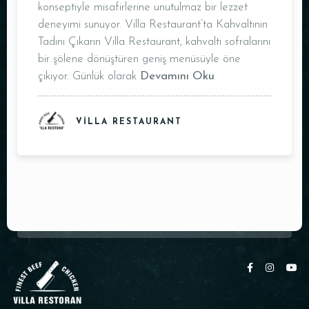
konseptiyle misafirlerine unutulmaz bir lezzet
Masa Rezervasyonu
deneyimi sunuyor. Villa Restaurant’ta Kahvaltının
Tadını Çıkarın Villa Restaurant, kahvaltı sofralarını
bir şölene dönüştüren geniş menüsüyle öne
çıkıyor. Günlük olarak
Devamını Oku
VILLA RESTAURANT
Kişi Sayısı