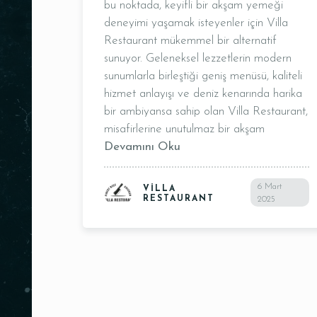
bu noktada, keyifli bir akşam yemeği
deneyimi yaşamak isteyenler için Villa
Restaurant mükemmel bir alternatif
sunuyor. Geleneksel lezzetlerin modern
sunumlarla birleştiği geniş menüsü, kaliteli
hizmet anlayışı ve deniz kenarında harika
bir ambiyansa sahip olan Villa Restaurant,
misafirlerine unutulmaz bir akşam
Devamını Oku
Kişi Sayısı
6 Mart
VILLA
RESTAURANT
2025