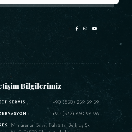
etişim Bilgilerimiz
+90 (850) 259 59 59
KET SERVIS :
+90 (532) 650 96 96
ZERVASYON :
Mimarsinan Silivri, Fahrettin Berktaş Sk.
RES :