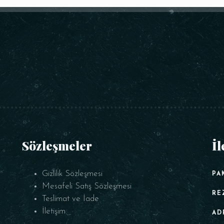
Sözleşmeler
İl
Gizlilik Sözleşmesi
PA
Mesafeli Satış Sözleşmesi
RE
Teslimat ve İade
İletişim
AD