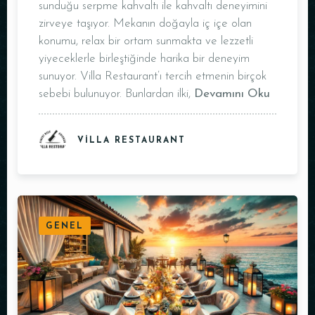
sunduğu serpme kahvaltı ile kahvaltı deneyimini
zirveye taşıyor. Mekanın doğayla iç içe olan
Masa Rezervasyonu
konumu, relax bir ortam sunmakta ve lezzetli
yiyeceklerle birleştiğinde harika bir deneyim
sunuyor. Villa Restaurant’ı tercih etmenin birçok
sebebi bulunuyor. Bunlardan ilki,
Devamını Oku
VILLA RESTAURANT
GENEL
Kişi Sayısı