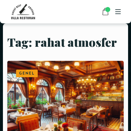
Tag: rahat atmosfer
ANASAYFA
HAKKIMIZDA
RESTAURANT MENÜMÜZ
GENEL
PAKET SERVİS
HABERLER
İLETIŞIM