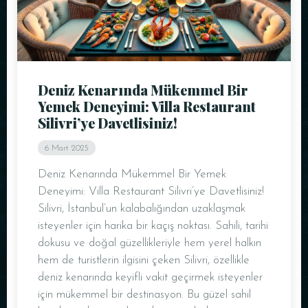
Saat
Deniz Kenarında Mükemmel Bir
Yemek Deneyimi: Villa Restaurant
Silivri’ye Davetlisiniz!
6 Mart 2025
Deniz Kenarında Mükemmel Bir Yemek
REZERVE ET
Deneyimi: Villa Restaurant Silivri’ye Davetlisiniz!
Silivri, İstanbul’un kalabalığından uzaklaşmak
isteyenler için harika bir kaçış noktası. Sahili, tarihi
dokusu ve doğal güzellikleriyle hem yerel halkın
hem de turistlerin ilgisini çeken Silivri, özellikle
deniz kenarında keyifli vakit geçirmek isteyenler
için mükemmel bir destinasyon. Bu güzel sahil