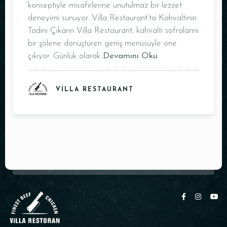
konseptiyle misafirlerine unutulmaz bir lezzet
Masa Rezervasyonu
deneyimi sunuyor. Villa Restaurant’ta Kahvaltının
Tadını Çıkarın Villa Restaurant, kahvaltı sofralarını
bir şölene dönüştüren geniş menüsüyle öne
çıkıyor. Günlük olarak
Devamını Oku
VILLA RESTAURANT
Kişi Sayısı