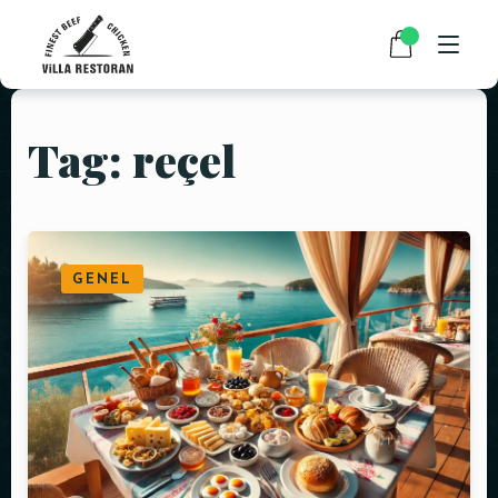
Tag: reçel
ANASAYFA
HAKKIMIZDA
RESTAURANT MENÜMÜZ
GENEL
PAKET SERVİS
HABERLER
İLETIŞIM