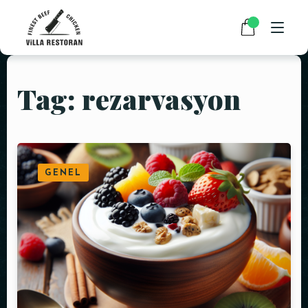
Tag: rezarvasyon
ANASAYFA
HAKKIMIZDA
RESTAURANT MENÜMÜZ
GENEL
PAKET SERVİS
HABERLER
İLETIŞIM