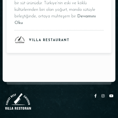
bir süt ürünüdür. Türkiye’nin eski ve köklü
Masa Rezervasyonu
kültürlerinden biri olan yoğurt, manda sütüyle
birleştiğinde, ortaya muhteşem bir
Devamını
Oku
VILLA RESTAURANT
Kişi Sayısı