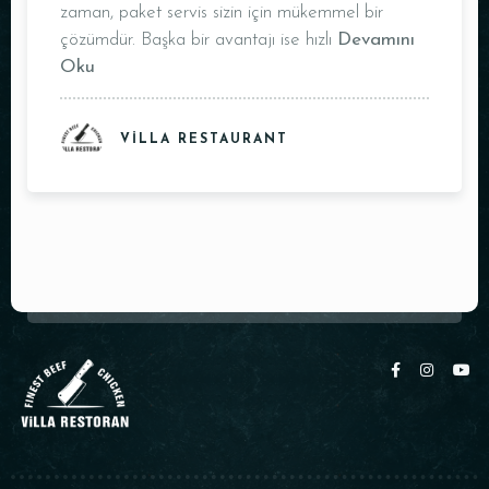
Masa Rezervasyonu
zaman, paket servis sizin için mükemmel bir
çözümdür. Başka bir avantajı ise hızlı
Devamını
Oku
VILLA RESTAURANT
Kişi Sayısı
Saat