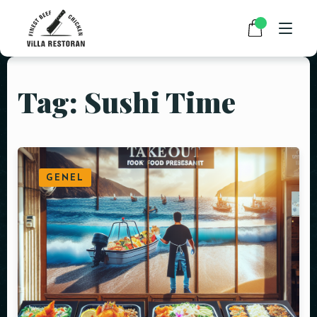
Tag: Sushi Time
ANASAYFA
HAKKIMIZDA
RESTAURANT MENÜMÜZ
GENEL
PAKET SERVİS
HABERLER
İLETIŞIM