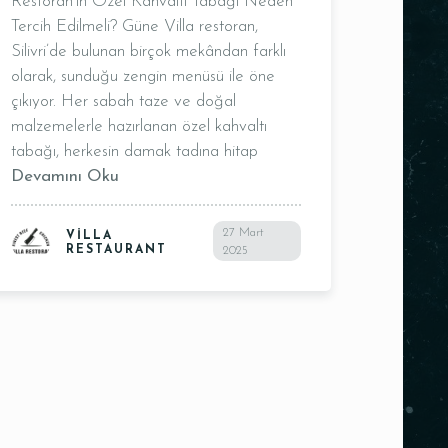
Restoran’ın Özel Kahvaltı Tabağı Neden
Tercih Edilmeli? Güne Villa restoran,
Silivri’de bulunan birçok mekândan farklı
olarak, sunduğu zengin menüsü ile öne
çıkıyor. Her sabah taze ve doğal
malzemelerle hazırlanan özel kahvaltı
tabağı, herkesin damak tadına hitap
Devamını Oku
27 Mart
VILLA
RESTAURANT
2025