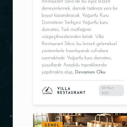
Restaurant Silivri’de bu eşsiz lezzeti
deneyimlemek, damak tadınıza yeni bir
boyut kazandıracak. Yoğurtlu Kuru
Domatesin Tarihçesi Yoğurtlu kuru
domates, Türk mutfağının
vazgeçilmezlerinden biridir. Villa
Restaurant Silivri, bu lezzeti geleneksel
yöntemlerle hazırlayarak sofralara
sunmaktadır. Yoğurtlu kuru domates,
yüzyıllardır Anadolu topraklarında
yapılmakta olup,
Devamını Oku
28 Mart
VILLA
RESTAURANT
2025
GENEL