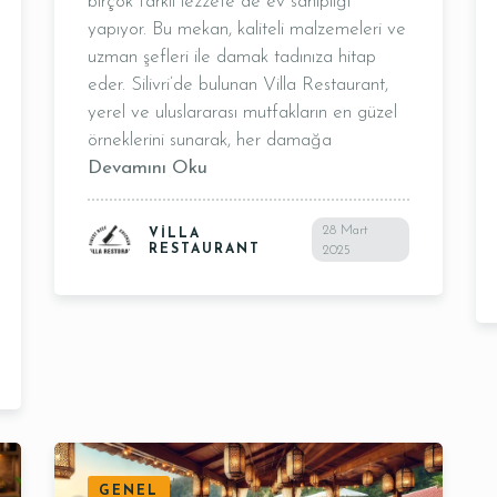
birçok farklı lezzete de ev sahipliği
yapıyor. Bu mekan, kaliteli malzemeleri ve
uzman şefleri ile damak tadınıza hitap
eder. Silivri’de bulunan Villa Restaurant,
yerel ve uluslararası mutfakların en güzel
örneklerini sunarak, her damağa
Devamını Oku
28 Mart
VILLA
RESTAURANT
2025
GENEL