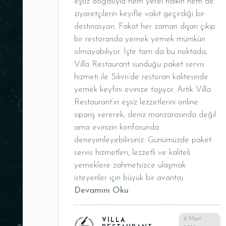
eşsiz doğasıyla hem yerel halkın hem de
ziyaretçilerin keyifle vakit geçirdiği bir
destinasyon. Fakat her zaman dışarı çıkıp
bir restoranda yemek yemek mümkün
olmayabiliyor. İşte tam da bu noktada,
Villa Restaurant sunduğu paket servis
hizmeti ile Silivri’de restoran kalitesinde
yemek keyfini evinize taşıyor. Artık Villa
Restaurant’ın eşsiz lezzetlerini online
sipariş vererek, deniz manzarasında değil
ama evinizin konforunda
deneyimleyebilirsiniz. Günümüzde paket
servis hizmetleri, lezzetli ve kaliteli
yemeklere zahmetsizce ulaşmak
isteyenler için büyük bir avantaj
Devamını Oku
6 Mart
VILLA