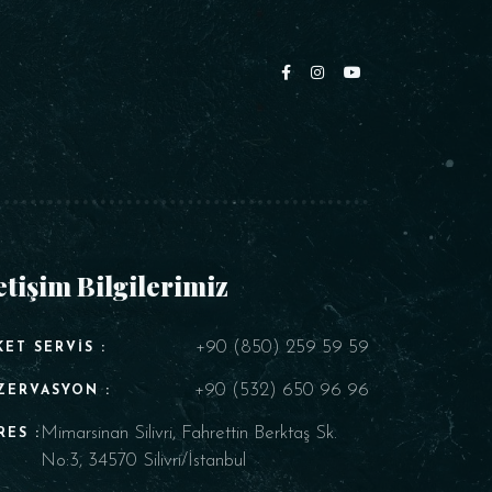
etişim Bilgilerimiz
+90 (850) 259 59 59
KET SERVIS :
+90 (532) 650 96 96
ZERVASYON :
Mimarsinan Silivri, Fahrettin Berktaş Sk.
RES :
No:3, 34570 Silivri/İstanbul