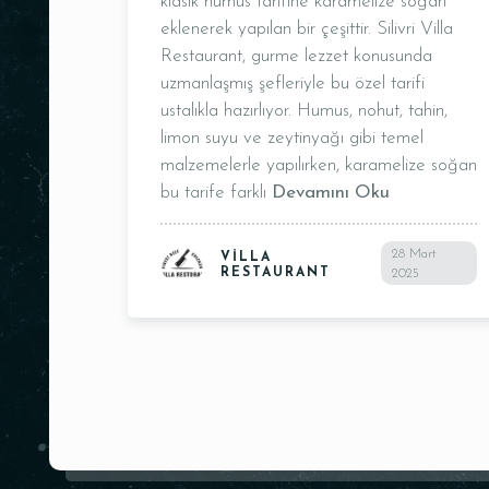
klasik humus tarifine karamelize soğan
eklenerek yapılan bir çeşittir. Silivri Villa
Restaurant, gurme lezzet konusunda
uzmanlaşmış şefleriyle bu özel tarifi
ustalıkla hazırlıyor. Humus, nohut, tahin,
limon suyu ve zeytinyağı gibi temel
malzemelerle yapılırken, karamelize soğan
bu tarife farklı
Devamını Oku
Kişi Sayısı
28 Mart
VILLA
RESTAURANT
2025