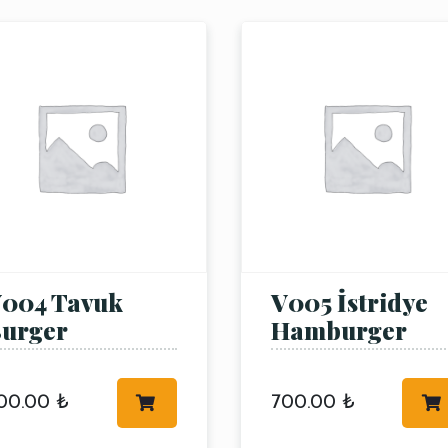
004 Tavuk
V005 İstridye
urger
Hamburger
00.00
₺
700.00
₺