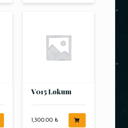
V015 Lokum
1,300.00
₺