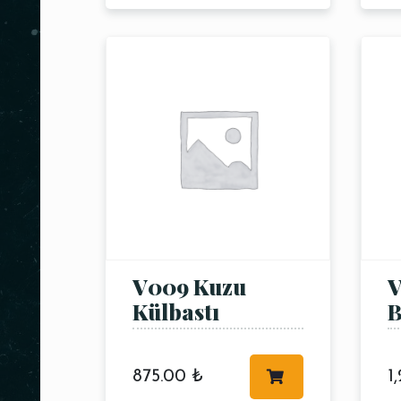
V009 Kuzu
V
Külbastı
B
875.00
₺
1