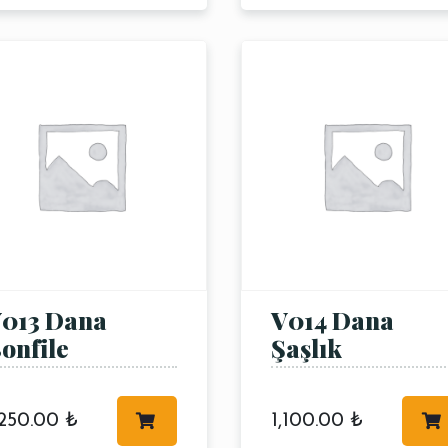
013 Dana
V014 Dana
onfile
Şaşlık
,250.00
₺
1,100.00
₺