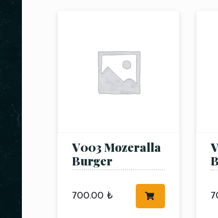
V003 Mozeralla
V
Burger
B
700.00
₺
7