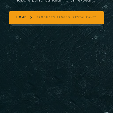
labore porro pariatur harum expedita.
HOME
PRODUCTS TAGGED “RESTAURANT”
Masa Rezervasyonu