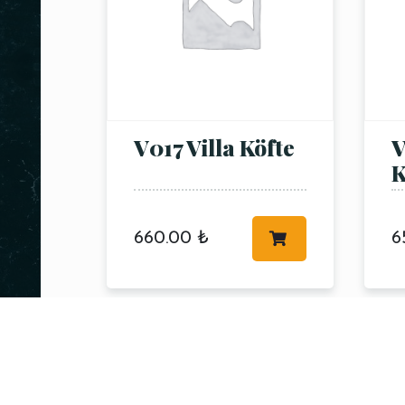
V017 Villa Köfte
V
K
660.00
₺
6