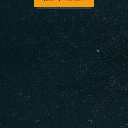
HOME
KÖFTELER
Masa Rezervasyonu
Saat