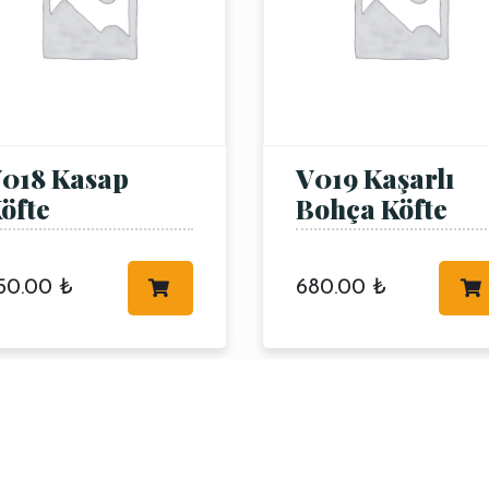
018 Kasap
V019 Kaşarlı
öfte
Bohça Köfte
50.00
₺
680.00
₺