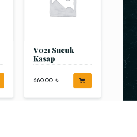
V021 Sucuk
Kasap
660.00
₺