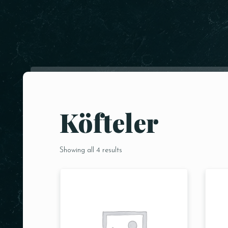
Köfteler
Showing all 4 results