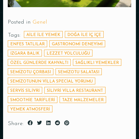
Posted in
Genel
Tags:
AILE ILE YEMEK
DOĞA ILE IÇ IÇE
ENFES TATLILAR
GASTRONOMI DENEYIMI
IZGARA BALIK
LEZZET YOLCULUĞU
ÖZEL GÜNLERDE KAHVALTI
SAĞLIKLI YEMEKLER
SEMIZOTU ÇORBASI
SEMIZOTU SALATASI
SEMIZOTUNUN VILLA SPECIAL YORUMU
SERVIS SILIVRI
SILIVRI VILLA RESTAURANT
SMOOTHIE TARIFLERI
TAZE MALZEMELER
YEMEK ATMOSFERI
Share: