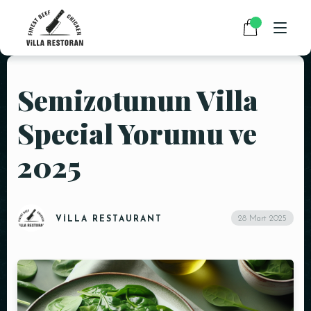
Semizotunun Villa
ANASAYFA
Special Yorumu ve
HAKKIMIZDA
2025
RESTAURANT MENÜMÜZ
PAKET SERVİS
HABERLER
28 Mart 2025
VILLA RESTAURANT
İLETIŞIM