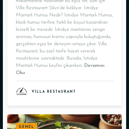
malzemelerle hazırlanan bu eşsiz tat, sizin için
Villa Restaurant Silivri’de bekliyor. İstridye
Mantarlı Humus Nedir? İstridye Mantarlı Humus,
klasik humus tarifine farklı bir boyut kazandıran
lezzetli bir mezedir. İstridye mantarının zengin
aroması, humusun kremsi yapısıyla buluştuğunda,
Saat
gerçekten eşsiz bir deneyim ortaya çıkar. Villa
Restaurant, bu özel tarife hayat vererek
misafirlerine sunmaktadır. Burada, İstridye
Mantarlı Humus keyfini çıkarırken,
Devamını
Oku
VILLA RESTAURANT
REZERVE ET
GENEL