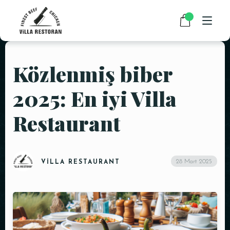
Közlenmiş biber
ANASAYFA
2025: En iyi Villa
HAKKIMIZDA
Restaurant
RESTAURANT MENÜMÜZ
PAKET SERVİS
HABERLER
28 Mart 2025
VILLA RESTAURANT
İLETIŞIM