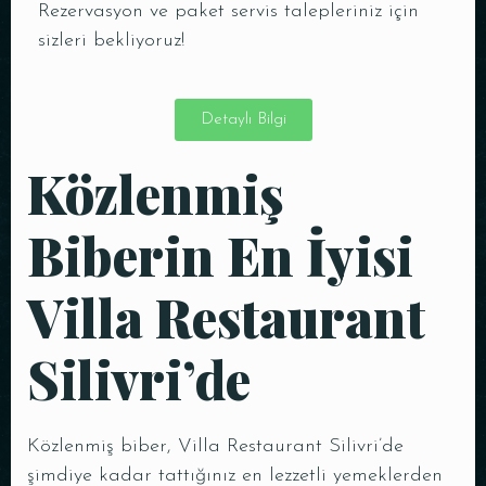
Rezervasyon ve paket servis talepleriniz için
sizleri bekliyoruz!
Detaylı Bilgi
Közlenmiş
Biberin En İyisi
Villa Restaurant
Silivri’de
Közlenmiş biber, Villa Restaurant Silivri’de
şimdiye kadar tattığınız en lezzetli yemeklerden