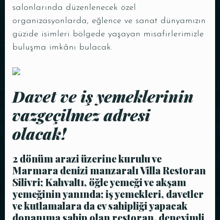
salonlarında düzenlenecek özel
organizasyonlarda, eğlence ve sanat dünyamızın
güzide isimleri bölgede yaşayan misafirlerimizle
buluşma imkânı bulacak.
Kişi Sayısı
Davet ve iş yemeklerinin
vazgeçilmez adresi
olacak!
Saat
2 dönüm arazi üzerine kurulu ve
Marmara denizi manzaralı Villa Restoran
Silivri; Kahvaltı, öğle yemeği ve akşam
yemeğinin yanında; iş yemekleri, davetler
ve kutlamalara da ev sahipliği yapacak
donanıma sahip olan restoran, deneyimli