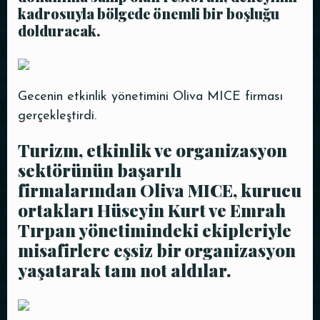
kadrosuyla bölgede önemli bir boşluğu
dolduracak.
REZERVE ET
Gecenin etkinlik yönetimini Oliva MICE firması
gerçekleştirdi.
Turizm, etkinlik ve organizasyon
sektörünün başarılı
firmalarından Oliva MICE, kurucu
ortakları Hüseyin Kurt ve Emrah
Tırpan yönetimindeki ekipleriyle
misafirlere eşsiz bir organizasyon
yaşatarak tam not aldılar.