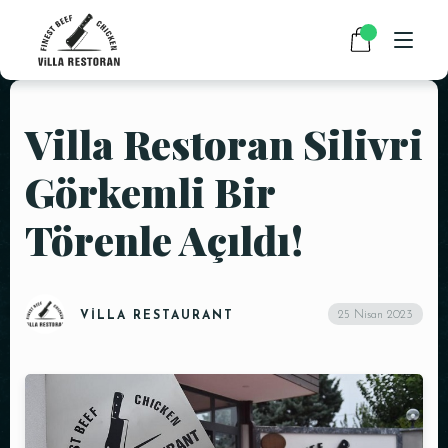
Villa Restoran Silivri
ANASAYFA
Görkemli Bir
HAKKIMIZDA
Törenle Açıldı!
RESTAURANT MENÜMÜZ
PAKET SERVİS
HABERLER
25 Nisan 2023
VILLA RESTAURANT
İLETIŞIM