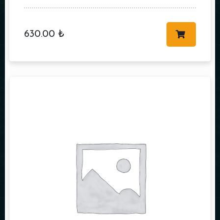
630.00
₺
Kişi Sayısı
Saat