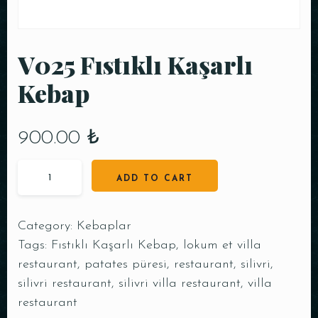
V025 Fıstıklı Kaşarlı
Kebap
900.00
₺
ADD TO CART
Category:
Kebaplar
Tags:
Fıstıklı Kaşarlı Kebap
,
lokum et villa
restaurant
,
patates püresi
,
restaurant
,
silivri
,
silivri restaurant
,
silivri villa restaurant
,
villa
restaurant