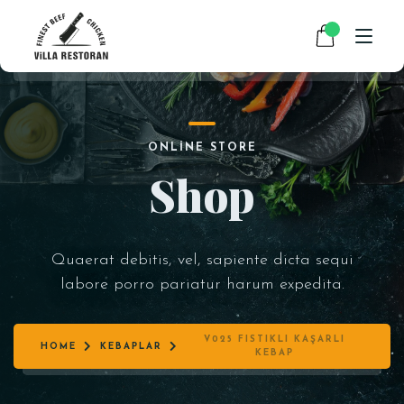
ANASAYFA
ONLINE STORE
HAKKIMIZDA
Shop
RESTAURANT MENÜMÜZ
PAKET SERVİS
Quaerat debitis, vel, sapiente dicta sequi
HABERLER
labore porro pariatur harum expedita.
İLETIŞIM
V025 FISTIKLI KAŞARLI
HOME
KEBAPLAR
KEBAP