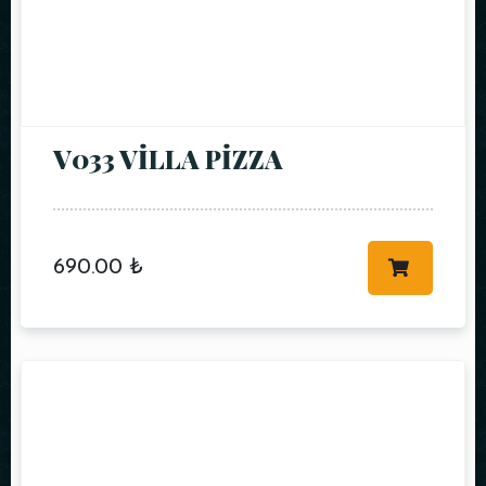
REZERVE ET
V033 VİLLA PİZZA
690.00
₺