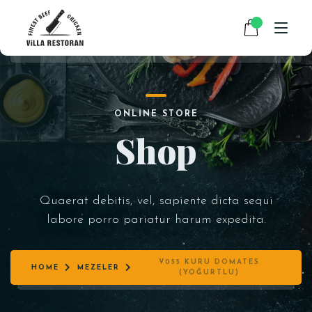
ANASAYFA
ONLINE STORE
HAKKIMIZDA
Shop
RESTAURANT MENÜMÜZ
PAKET SERVİS
Quaerat debitis, vel, sapiente dicta sequi
HABERLER
labore porro pariatur harum expedita.
İLETIŞIM
V055 KURU DOMATES
HOME
MEZELER
(YOĞURTLU)