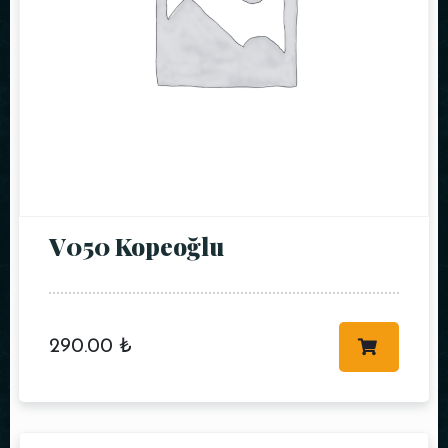
REZERVE ET
V050 Kopeoğlu
290.00
₺