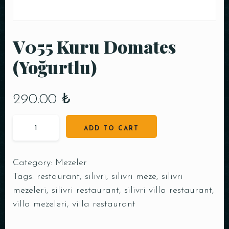
V055 Kuru Domates
(Yoğurtlu)
290.00
₺
ADD TO CART
Category:
Mezeler
Tags:
restaurant
,
silivri
,
silivri meze
,
silivri
mezeleri
,
silivri restaurant
,
silivri villa restaurant
,
villa mezeleri
,
villa restaurant