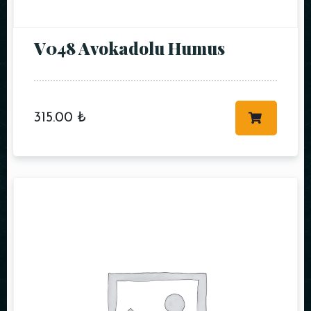
V048 Avokadolu Humus
315.00
₺
Kişi Sayısı
Saat