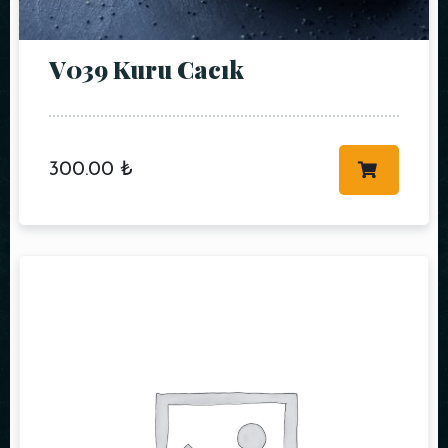
V039 Kuru Cacık
300.00
₺
Kişi Sayısı
Saat