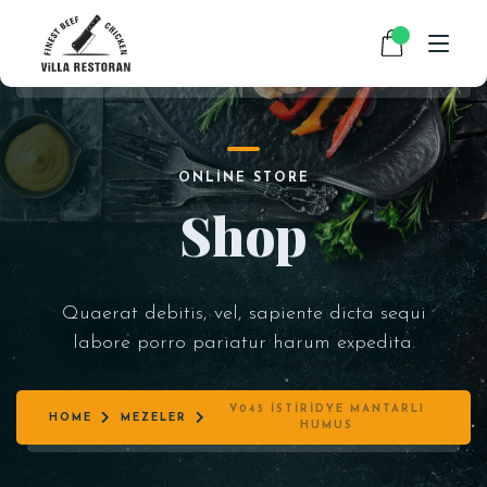
ANASAYFA
ONLINE STORE
HAKKIMIZDA
Shop
RESTAURANT MENÜMÜZ
PAKET SERVİS
Quaerat debitis, vel, sapiente dicta sequi
HABERLER
labore porro pariatur harum expedita.
İLETIŞIM
V045 İSTIRIDYE MANTARLI
HOME
MEZELER
HUMUS