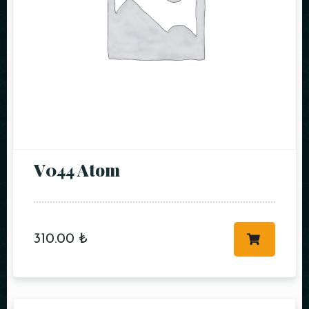
REZERVE ET
V044 Atom
310.00
₺