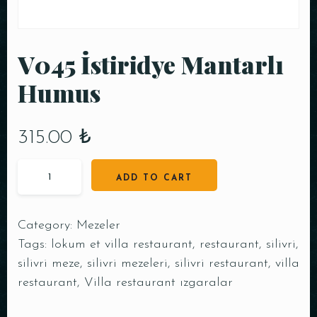
V045 İstiridye Mantarlı
Humus
315.00
₺
ADD TO CART
Category:
Mezeler
Tags:
lokum et villa restaurant
,
restaurant
,
silivri
,
silivri meze
,
silivri mezeleri
,
silivri restaurant
,
villa
restaurant
,
Villa restaurant ızgaralar