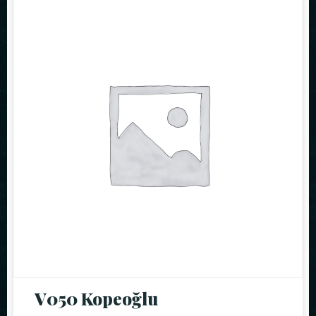
V050 Kopeoğlu