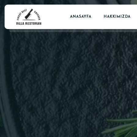
ANASAYFA
HAKKIMIZDA