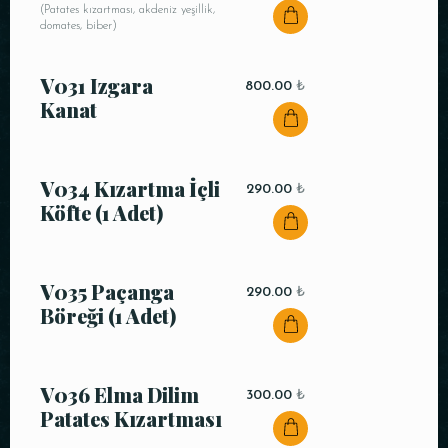
(Patates kızartması, akdeniz yeşillik,
domates, biber)
V031 Izgara
800.00
₺
Kanat
V034 Kızartma İçli
290.00
₺
Köfte (1 Adet)
V035 Paçanga
290.00
₺
Böreği (1 Adet)
V036 Elma Dilim
300.00
₺
Patates Kızartması