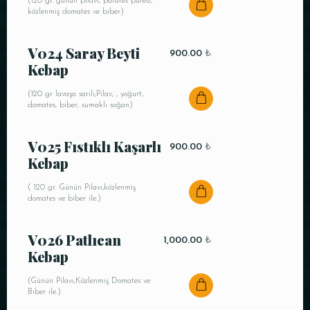
(120 gr. günün pilavı, patates püresi,
közlenmiş domates ve biber)
V024 Saray Beyti
900.00
₺
Kebap
(120 gr lavaşa sarılı,Pilav, , yoğurt,
domates, biber, sumaklı soğan)
V025 Fıstıklı Kaşarlı
900.00
₺
Kebap
( 120 gr. Günün Pilavı,közlenmiş
domates ve biber ile.)
V026 Patlıcan
1,000.00
₺
Kebap
(Günün Pilavı,Közlenmiş Domates ve
Biber ile.)