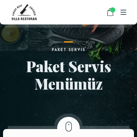
ANASAYFA
×
PAKET SERVIS
HAKKIMIZDA
Paket Servis
V063 FIRIN SÜTLAÇ
1 ×
300.00
₺
RESTAURANT MENÜMÜZ
Menümüz
PAKET SERVİS
300.00
SUBTOTAL:
₺
HABERLER
VIEW CART
CHECKOUT
İLETIŞIM