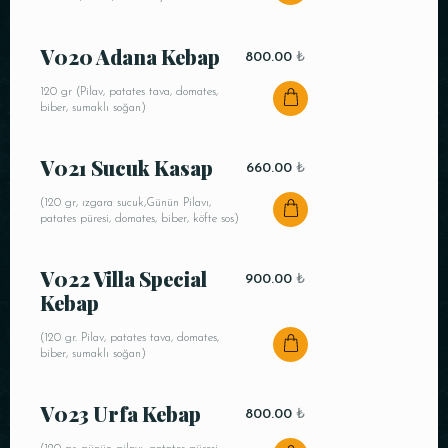
Saat
V020 Adana Kebap
800.00
₺
120 gr (Pilav, patates tava, domates,
biber, sumaklı soğan)
V021 Sucuk Kasap
660.00
₺
(120 gr, ızgara sucuk,Günün Pilavı,
patates püresi, domates, biber, köfte sos)
REZERVE ET
V022 Villa Special
900.00
₺
Kebap
(120 gr. Pilav, patates tava, domates,
biber, sumaklı soğan)
V023 Urfa Kebap
800.00
₺