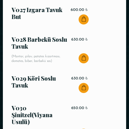
V027 Izgara Tavuk
600.00
₺
But
V028 Barbekü Soslu
630.00
₺
Tavuk
(Mantar, pilav, patates kızartması,
domates, biber, barbekü sos)
V029 Köri Soslu
630.00
₺
Tavuk
V030
650.00
₺
Şinitzel(Viyana
Usulü)