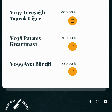
V037 Tereyağlı
800.00
₺
Yaprak Ciğer
V038 Patates
300.00
₺
Kızartması
V099 Avcı Böreği
450.00
₺