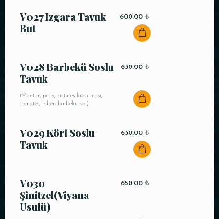
V027 Izgara Tavuk
600.00
₺
But
V028 Barbekü Soslu
630.00
₺
Tavuk
(Mantar, pilav, patates kızartması,
domates, biber, barbekü sos)
V029 Köri Soslu
630.00
₺
Tavuk
V030
650.00
₺
Şinitzel(Viyana
Usulü)