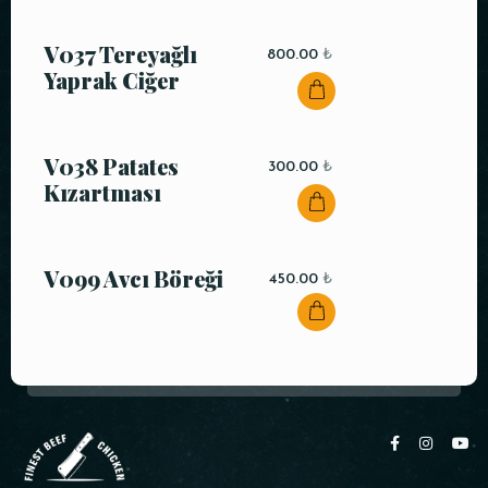
V037 Tereyağlı
800.00
₺
Yaprak Ciğer
V038 Patates
300.00
₺
Kızartması
V099 Avcı Böreği
450.00
₺