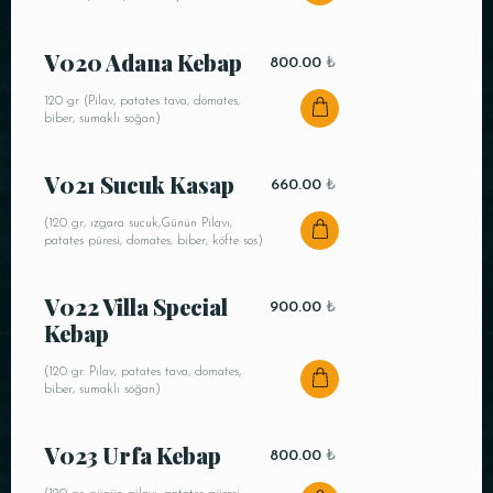
Saat
V020 Adana Kebap
800.00
₺
120 gr (Pilav, patates tava, domates,
biber, sumaklı soğan)
V021 Sucuk Kasap
660.00
₺
(120 gr, ızgara sucuk,Günün Pilavı,
patates püresi, domates, biber, köfte sos)
REZERVE ET
V022 Villa Special
900.00
₺
Kebap
(120 gr. Pilav, patates tava, domates,
biber, sumaklı soğan)
V023 Urfa Kebap
800.00
₺