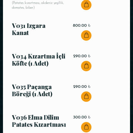
(Patates kızartması, akdeniz yeşillik,
domates, biber)
V031 Izgara
800.00
₺
Kanat
V034 Kızartma İçli
290.00
₺
Köfte (1 Adet)
V035 Paçanga
290.00
₺
Böreği (1 Adet)
V036 Elma Dilim
300.00
₺
Patates Kızartması