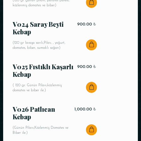
(120 gr. günün pilavı, patates püresi,
közlenmiş domates ve biber)
V024 Saray Beyti
900.00
₺
Kebap
(120 gr lavaşa sarılı,Pilav, , yoğurt,
domates, biber, sumaklı soğan)
V025 Fıstıklı Kaşarlı
900.00
₺
Kebap
( 120 gr. Günün Pilavı,közlenmiş
domates ve biber ile.)
V026 Patlıcan
1,000.00
₺
Kebap
(Günün Pilavı,Közlenmiş Domates ve
Biber ile.)