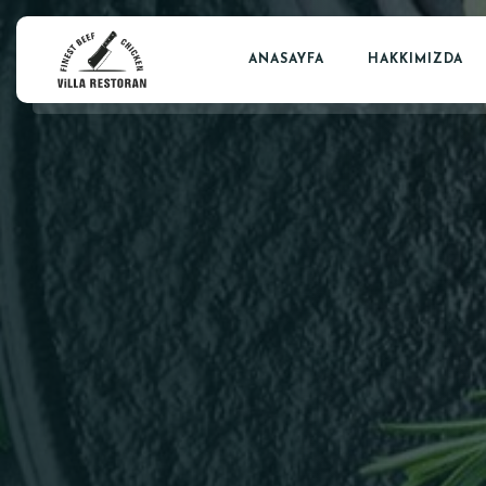
ANASAYFA
HAKKIMIZDA