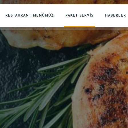
RESTAURANT MENÜMÜZ
PAKET SERVİS
HABERLER