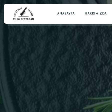
ANASAYFA
HAKKIMIZDA