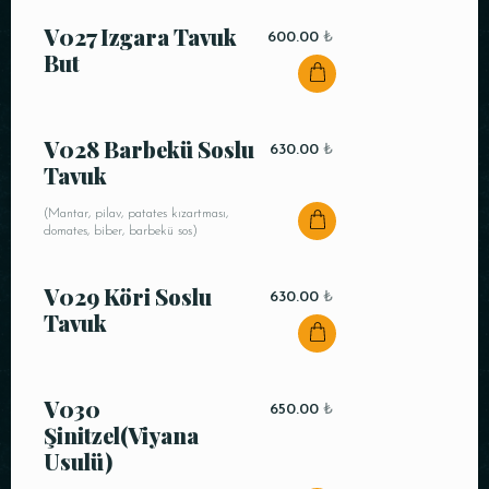
V027 Izgara Tavuk
600.00
₺
But
V028 Barbekü Soslu
630.00
₺
Tavuk
(Mantar, pilav, patates kızartması,
domates, biber, barbekü sos)
V029 Köri Soslu
630.00
₺
Tavuk
V030
650.00
₺
Şinitzel(Viyana
Usulü)