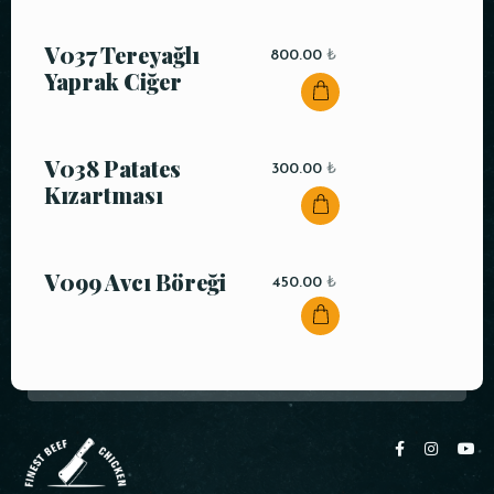
V037 Tereyağlı
800.00
₺
Yaprak Ciğer
V038 Patates
300.00
₺
Kızartması
V099 Avcı Böreği
450.00
₺