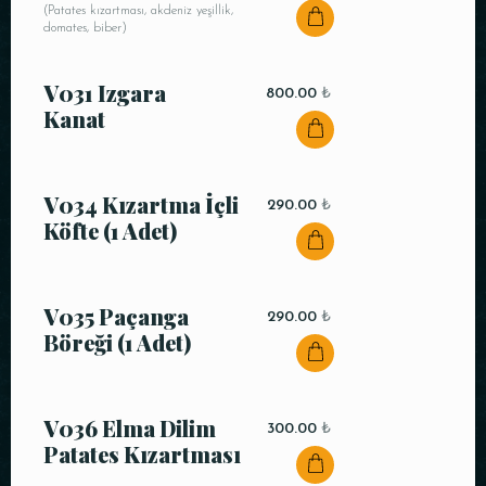
(Patates kızartması, akdeniz yeşillik,
domates, biber)
V031 Izgara
800.00
₺
Kanat
V034 Kızartma İçli
290.00
₺
Köfte (1 Adet)
V035 Paçanga
290.00
₺
Böreği (1 Adet)
V036 Elma Dilim
300.00
₺
Patates Kızartması