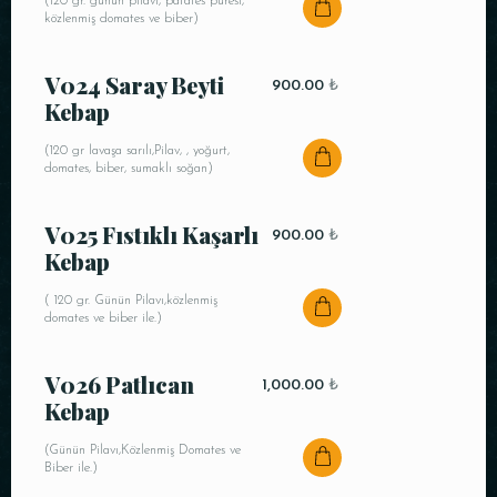
(120 gr. günün pilavı, patates püresi,
közlenmiş domates ve biber)
V024 Saray Beyti
900.00
₺
Kebap
(120 gr lavaşa sarılı,Pilav, , yoğurt,
domates, biber, sumaklı soğan)
V025 Fıstıklı Kaşarlı
900.00
₺
Kebap
( 120 gr. Günün Pilavı,közlenmiş
domates ve biber ile.)
V026 Patlıcan
1,000.00
₺
Kebap
(Günün Pilavı,Közlenmiş Domates ve
Biber ile.)