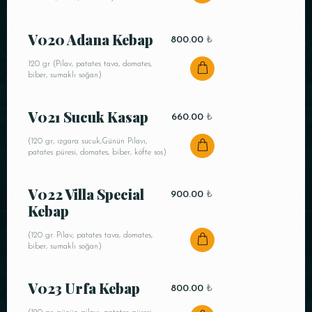
Saat
V020 Adana Kebap
800.00
₺
120 gr (Pilav, patates tava, domates,
biber, sumaklı soğan)
V021 Sucuk Kasap
660.00
₺
(120 gr, ızgara sucuk,Günün Pilavı,
patates püresi, domates, biber, köfte sos)
REZERVE ET
V022 Villa Special
900.00
₺
Kebap
(120 gr. Pilav, patates tava, domates,
biber, sumaklı soğan)
V023 Urfa Kebap
800.00
₺