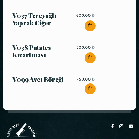
V037 Tereyağlı
800.00
₺
Yaprak Ciğer
V038 Patates
300.00
₺
Kızartması
V099 Avcı Böreği
450.00
₺