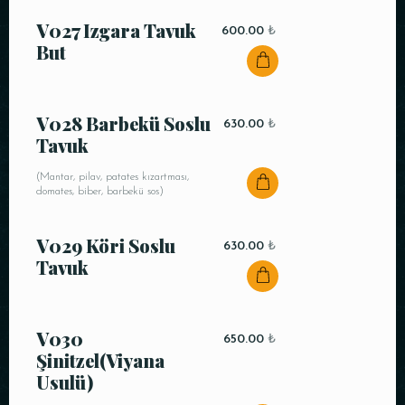
V027 Izgara Tavuk
600.00
₺
But
V028 Barbekü Soslu
630.00
₺
Tavuk
(Mantar, pilav, patates kızartması,
domates, biber, barbekü sos)
V029 Köri Soslu
630.00
₺
Tavuk
V030
650.00
₺
Şinitzel(Viyana
Usulü)