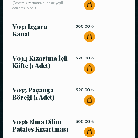
(Patates kızartması, akdeniz yeşillik,
domates, biber)
V031 Izgara
800.00
₺
Kanat
V034 Kızartma İçli
290.00
₺
Köfte (1 Adet)
V035 Paçanga
290.00
₺
Böreği (1 Adet)
V036 Elma Dilim
300.00
₺
Patates Kızartması