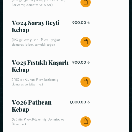
(120 gr. günün pilavı, patates püresi,
közlenmiş domates ve biber)
V024 Saray Beyti
900.00
₺
Kebap
(120 gr lavaşa sarılı,Pilav, , yoğurt,
domates, biber, sumaklı soğan)
V025 Fıstıklı Kaşarlı
900.00
₺
Kebap
( 120 gr. Günün Pilavı,közlenmiş
domates ve biber ile.)
V026 Patlıcan
1,000.00
₺
Kebap
(Günün Pilavı,Közlenmiş Domates ve
Biber ile.)