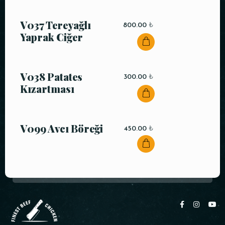
V037 Tereyağlı
800.00
₺
Yaprak Ciğer
V038 Patates
300.00
₺
Kızartması
V099 Avcı Böreği
450.00
₺