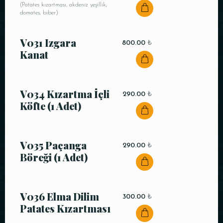
(Patates kızartması, akdeniz yeşillik,
domates, biber)
V031 Izgara
800.00
₺
Kanat
V034 Kızartma İçli
290.00
₺
Köfte (1 Adet)
V035 Paçanga
290.00
₺
Böreği (1 Adet)
V036 Elma Dilim
300.00
₺
Patates Kızartması