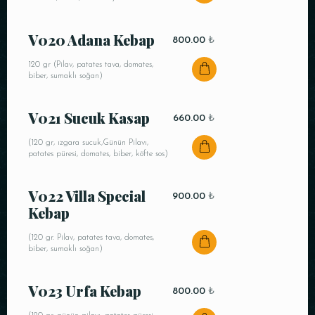
Saat
V020 Adana Kebap
800.00
₺
120 gr (Pilav, patates tava, domates,
biber, sumaklı soğan)
V021 Sucuk Kasap
660.00
₺
(120 gr, ızgara sucuk,Günün Pilavı,
patates püresi, domates, biber, köfte sos)
REZERVE ET
V022 Villa Special
900.00
₺
Kebap
(120 gr. Pilav, patates tava, domates,
biber, sumaklı soğan)
V023 Urfa Kebap
800.00
₺