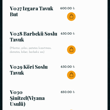
V027 Izgara Tavuk
600.00
₺
But
V028 Barbekü Soslu
630.00
₺
Tavuk
(Mantar, pilav, patates kızartması,
domates, biber, barbekü sos)
V029 Köri Soslu
630.00
₺
Tavuk
V030
650.00
₺
Şinitzel(Viyana
Usulü)