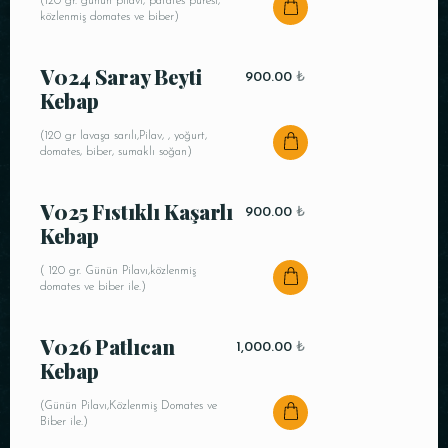
(120 gr. günün pilavı, patates püresi,
közlenmiş domates ve biber)
V024 Saray Beyti
900.00
₺
Kebap
(120 gr lavaşa sarılı,Pilav, , yoğurt,
domates, biber, sumaklı soğan)
V025 Fıstıklı Kaşarlı
900.00
₺
Kebap
( 120 gr. Günün Pilavı,közlenmiş
domates ve biber ile.)
V026 Patlıcan
1,000.00
₺
Kebap
(Günün Pilavı,Közlenmiş Domates ve
Biber ile.)