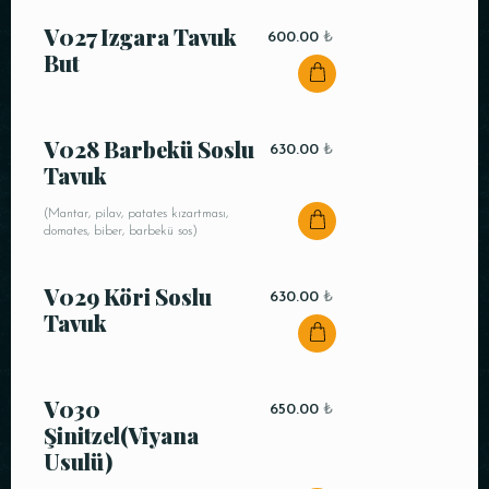
V027 Izgara Tavuk
600.00
₺
But
V028 Barbekü Soslu
630.00
₺
Tavuk
(Mantar, pilav, patates kızartması,
domates, biber, barbekü sos)
V029 Köri Soslu
630.00
₺
Tavuk
V030
650.00
₺
Şinitzel(Viyana
Usulü)