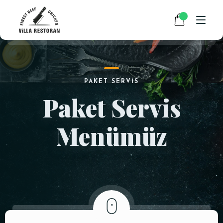
ANASAYFA
×
PAKET SERVIS
HAKKIMIZDA
Paket Servis
V050 KOPEOĞLU
1 ×
290.00
₺
RESTAURANT MENÜMÜZ
Menümüz
PAKET SERVİS
290.00
SUBTOTAL:
₺
HABERLER
VIEW CART
CHECKOUT
İLETIŞIM