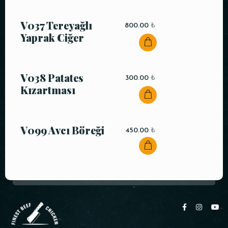
V037 Tereyağlı
800.00
₺
Yaprak Ciğer
V038 Patates
300.00
₺
Kızartması
V099 Avcı Böreği
450.00
₺