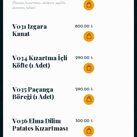
(Patates kızartması, akdeniz yeşillik,
domates, biber)
V031 Izgara
800.00
₺
Kanat
V034 Kızartma İçli
290.00
₺
Köfte (1 Adet)
V035 Paçanga
290.00
₺
Böreği (1 Adet)
V036 Elma Dilim
300.00
₺
Patates Kızartması