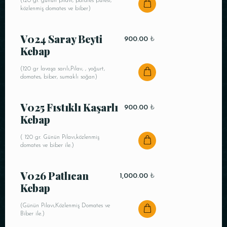
(120 gr. günün pilavı, patates püresi,
közlenmiş domates ve biber)
V024 Saray Beyti
900.00
₺
Kebap
(120 gr lavaşa sarılı,Pilav, , yoğurt,
domates, biber, sumaklı soğan)
V025 Fıstıklı Kaşarlı
900.00
₺
Kebap
( 120 gr. Günün Pilavı,közlenmiş
domates ve biber ile.)
V026 Patlıcan
1,000.00
₺
Kebap
(Günün Pilavı,Közlenmiş Domates ve
Biber ile.)