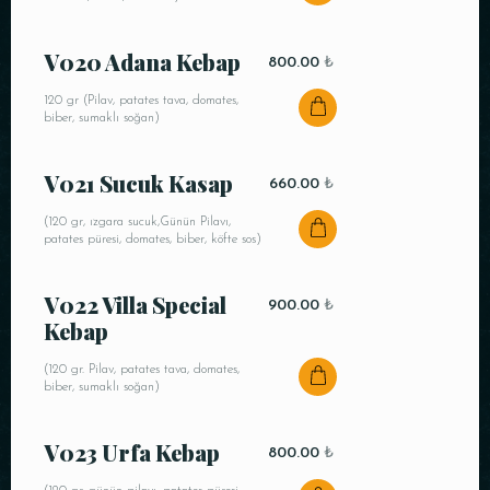
Saat
V020 Adana Kebap
800.00
₺
120 gr (Pilav, patates tava, domates,
biber, sumaklı soğan)
V021 Sucuk Kasap
660.00
₺
(120 gr, ızgara sucuk,Günün Pilavı,
patates püresi, domates, biber, köfte sos)
REZERVE ET
V022 Villa Special
900.00
₺
Kebap
(120 gr. Pilav, patates tava, domates,
biber, sumaklı soğan)
V023 Urfa Kebap
800.00
₺