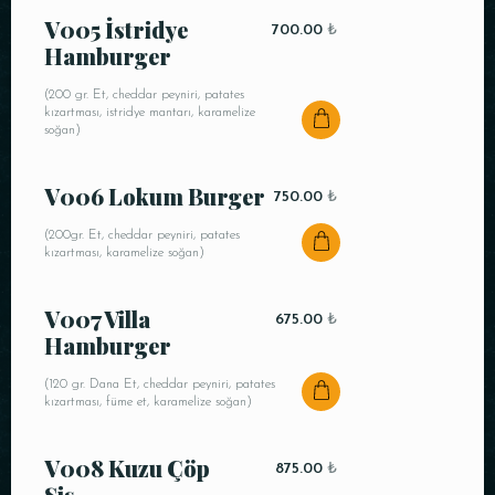
cl.)
Patlıcan
V099 Avcı Böreği
Kebap
450.00
₺
Kanat
V007 Villa
V005 İstridye
675.00
₺
700.00
₺
(Mantar sos, pilav, patates püresi)
Kutu İçecek
Hamburger
Hamburger
( 120 gr. Günün Pilavı,közlenmiş
V134 Katmer
450.00
₺
domates ve biber ile.)
V044 Atom
(120 gr. Dana Et, cheddar peyniri, patates
(200 gr. Et, cheddar peyniri, patates
310.00
₺
V073 Sprite (33
(Kaymak,Fıstık)
kızartması, füme et, karamelize soğan)
105.00
₺
kızartması, istridye mantarı, karamelize
cl.)
soğan)
V026 Patlıcan
1,000.00
₺
Kebap
Kutu İçecek
V092 Künefe (Tek
360.00
₺
V006 Lokum Burger
750.00
₺
V045 İstiridye
Kişilik)
(Günün Pilavı,Közlenmiş Domates ve
315.00
₺
Biber ile.)
Mantarlı Humus
V074 Şalgam Suyu
(200gr. Et, cheddar peyniri, patates
110.00
₺
(Kadayıf,Kaymak,Fıstık, Ceviz)
kızartması, karamelize soğan)
(33 cl.)
Kutu İçecek
V007 Villa
V046 Acılı Ezme
675.00
₺
290.00
₺
Hamburger
V075 Lipton Ice Tea
105.00
₺
(120 gr. Dana Et, cheddar peyniri, patates
(33cl.)
kızartması, füme et, karamelize soğan)
V047 Humus
290.00
₺
Kutu İçecek
V008 Kuzu Çöp
875.00
₺
Şiş