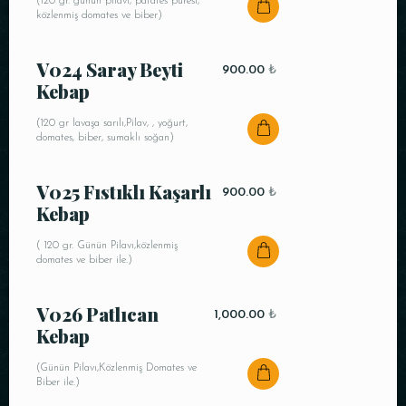
(120 gr. günün pilavı, patates püresi,
közlenmiş domates ve biber)
V024 Saray Beyti
900.00
₺
Kebap
(120 gr lavaşa sarılı,Pilav, , yoğurt,
domates, biber, sumaklı soğan)
V025 Fıstıklı Kaşarlı
900.00
₺
Kebap
( 120 gr. Günün Pilavı,közlenmiş
domates ve biber ile.)
V026 Patlıcan
1,000.00
₺
Kebap
(Günün Pilavı,Közlenmiş Domates ve
Biber ile.)