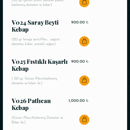
(120 gr. günün pilavı, patates püresi,
közlenmiş domates ve biber)
V024 Saray Beyti
900.00
₺
Kebap
(120 gr lavaşa sarılı,Pilav, , yoğurt,
domates, biber, sumaklı soğan)
V025 Fıstıklı Kaşarlı
900.00
₺
Kebap
( 120 gr. Günün Pilavı,közlenmiş
domates ve biber ile.)
V026 Patlıcan
1,000.00
₺
Kebap
(Günün Pilavı,Közlenmiş Domates ve
Biber ile.)