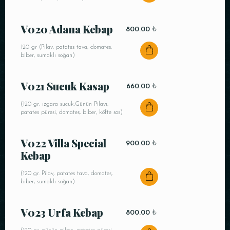
Saat
V020 Adana Kebap
800.00
₺
120 gr (Pilav, patates tava, domates,
biber, sumaklı soğan)
V021 Sucuk Kasap
660.00
₺
(120 gr, ızgara sucuk,Günün Pilavı,
patates püresi, domates, biber, köfte sos)
REZERVE ET
V022 Villa Special
900.00
₺
Kebap
(120 gr. Pilav, patates tava, domates,
biber, sumaklı soğan)
V023 Urfa Kebap
800.00
₺