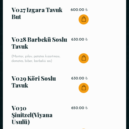
V027 Izgara Tavuk
600.00
₺
But
V028 Barbekü Soslu
630.00
₺
Tavuk
(Mantar, pilav, patates kızartması,
domates, biber, barbekü sos)
V029 Köri Soslu
630.00
₺
Tavuk
V030
650.00
₺
Şinitzel(Viyana
Usulü)