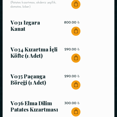
(Patates kızartması, akdeniz yeşillik,
domates, biber)
V031 Izgara
800.00
₺
Kanat
V034 Kızartma İçli
290.00
₺
Köfte (1 Adet)
V035 Paçanga
290.00
₺
Böreği (1 Adet)
V036 Elma Dilim
300.00
₺
Patates Kızartması